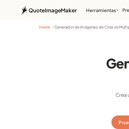
QuoteImageMaker
Herramientas
Pr
Home
Generador de Imágenes de Citas en Múlt
Gen
Crea 
Prue