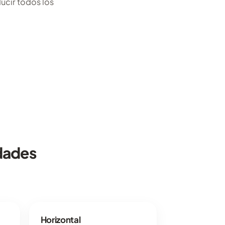
ucir todos los
dades
Horizontal