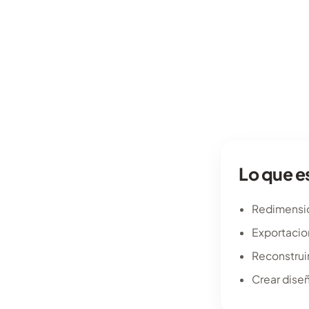
Lo que es
Redimensio
Exportacio
Reconstrui
Crear dise