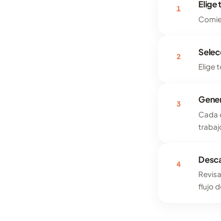
Elige 
1
Comien
Selec
2
Elige 
Gener
3
Cada c
trabaj
Desca
4
Revisa
flujo 