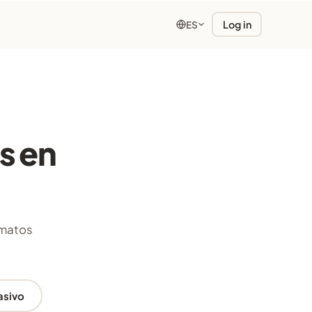
Log in
ES
s en
rmatos
asivo