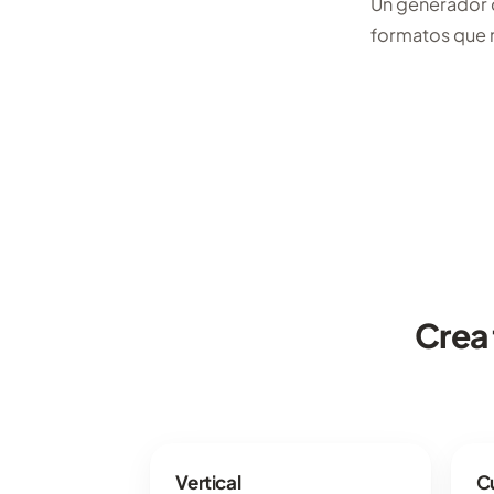
Un generador d
formatos que 
Crea
Vertical
C