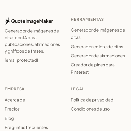
HERRAMIENTAS
QuoteImageMaker
Generador de imágenes de
Generador de imágenes de
citas
citas con IA para
publicaciones, afirmaciones
Generador en lote de citas
y gráficos de frases.
Generador de afirmaciones
[email protected]
Creador de pines para
Pinterest
EMPRESA
LEGAL
Acerca de
Política de privacidad
Precios
Condiciones de uso
Blog
Preguntas frecuentes