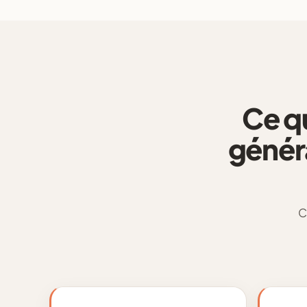
Ce q
génér
C