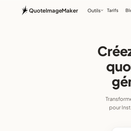
QuoteImageMaker
Outils
Tarifs
Bl
Créez
quo
gén
Transforme
pour Ins