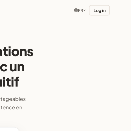
Log in
FR
ations
c un
itif
artageables
étence en