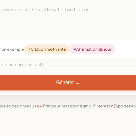
r un exemple
✦
Citation motivante
❀
Affirmation du jour
Générer →
e en design requise
Prêt pour Instagram &amp; Pinterest
Exportez e