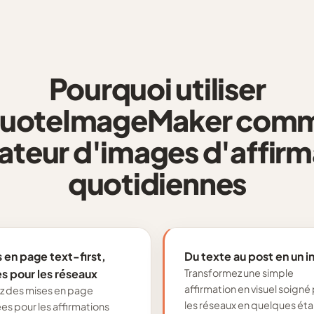
Pourquoi utiliser
uoteImageMaker com
ateur d'images d'affirm
quotidiennes
 en page text-first,
Du texte au post en un i
s pour les réseaux
Transformez une simple
affirmation en visuel soigné
ez des mises en page
les réseaux en quelques ét
s pour les affirmations