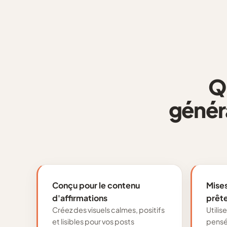
Q
génér
Conçu pour le contenu
Mises
d'affirmations
prête
Créez des visuels calmes, positifs
Utilis
et lisibles pour vos posts
pensée