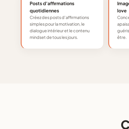
Posts d'affirmations
Image
quotidiennes
love
Créez des posts d'affirmations
Conce
simples pour la motivation, le
apaisa
dialogue intérieur et le contenu
guéris
mindset de tous les jours.
être.
C