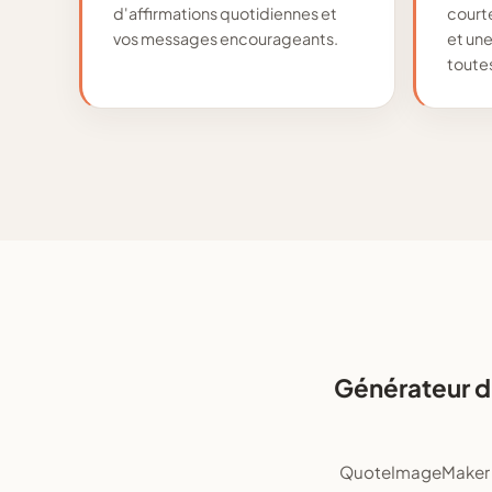
d'affirmations quotidiennes et
court
vos messages encourageants.
et une
toutes
Générateur d
QuoteImageMaker es