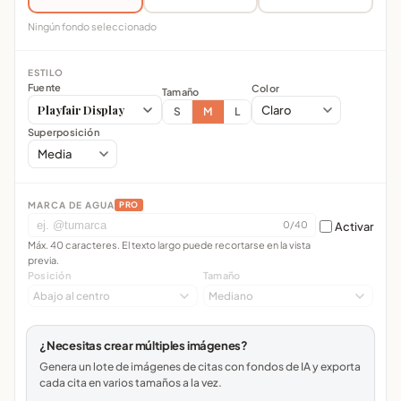
Ningún fondo seleccionado
ESTILO
Fuente
Color
Tamaño
Playfair Display
S
M
L
Superposición
MARCA DE AGUA
PRO
0/40
Activar
Máx. 40 caracteres. El texto largo puede recortarse en la vista
previa.
Posición
Tamaño
¿Necesitas crear múltiples imágenes?
Genera un lote de imágenes de citas con fondos de IA y exporta
cada cita en varios tamaños a la vez.