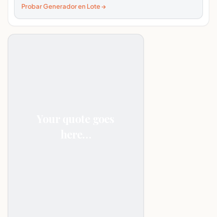
Probar Generador en Lote →
Your quote goes
here…