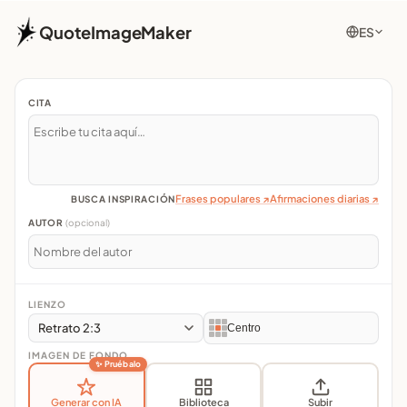
QuoteImageMaker
ES
CITA
Frases populares ↗
Afirmaciones diarias ↗
BUSCA INSPIRACIÓN
AUTOR
(opcional)
LIENZO
Retrato 2:3
Centro
IMAGEN DE FONDO
✨ Pruébalo
Generar con IA
Biblioteca
Subir