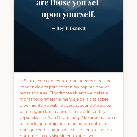
✨ Este ejemplo muestra cómo puedes crear una
imagen de cita para contenido inspiracional en
redes sociales. El horizonte abierto y el paisaje
montañoso reflejan el mensaje de la cita sobre
crecimiento y posibilidades, ayudándote a crear
una imagen de cita que se siente edificante y
expansiva. La IA de QuoteImageMaker selecciona
un fondo que se ajusta al significado del texto,
para que cada imagen de cita se sienta alineada
con el mensaje y visualmente atractiva.