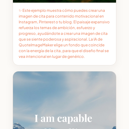
✨ Este ejemplo muestra cómo puedes crear una
imagen de cita para contenido motivacional en
Instagram, Pinterest o tu blog. El paisaje expansivo
refuerza los temas de ambición, esfuerzo y
progreso, ayudándote a crear una imagen de cita
que se siente poderosa y aspiracional. La IA de
QuoteImageMaker elige un fondo que coincide
con la energía de la cita, para que el diseño final se
vea intencional en lugar de genérico.