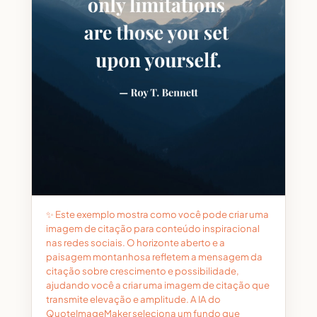
✨ Este exemplo mostra como você pode criar uma
imagem de citação para conteúdo inspiracional
nas redes sociais. O horizonte aberto e a
paisagem montanhosa refletem a mensagem da
citação sobre crescimento e possibilidade,
ajudando você a criar uma imagem de citação que
transmite elevação e amplitude. A IA do
QuoteImageMaker seleciona um fundo que