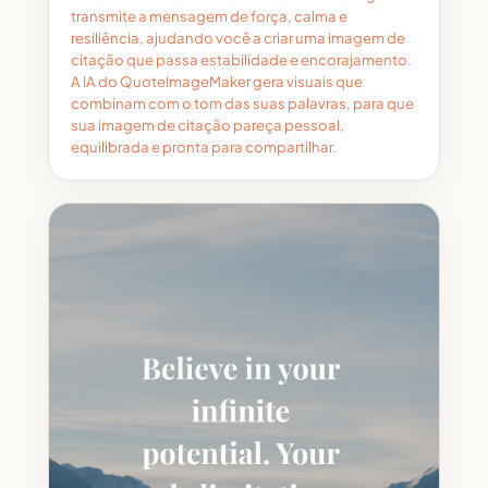
transmite a mensagem de força, calma e
resiliência, ajudando você a criar uma imagem de
citação que passa estabilidade e encorajamento.
A IA do QuoteImageMaker gera visuais que
combinam com o tom das suas palavras, para que
sua imagem de citação pareça pessoal,
equilibrada e pronta para compartilhar.