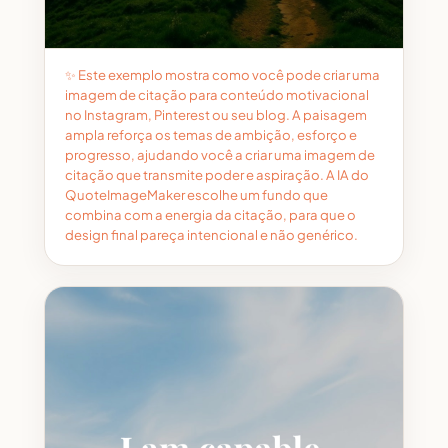
✨ Este exemplo mostra como você pode criar uma
imagem de citação para conteúdo motivacional
no Instagram, Pinterest ou seu blog. A paisagem
ampla reforça os temas de ambição, esforço e
progresso, ajudando você a criar uma imagem de
citação que transmite poder e aspiração. A IA do
QuoteImageMaker escolhe um fundo que
combina com a energia da citação, para que o
design final pareça intencional e não genérico.