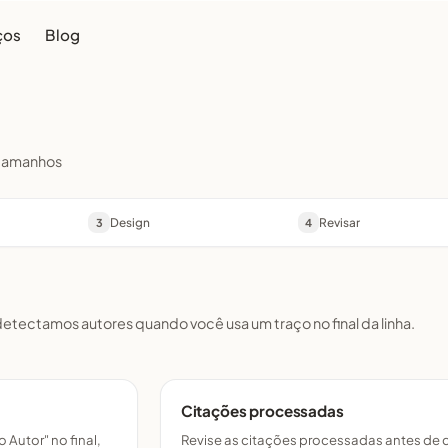
ços
Blog
s tamanhos
Design
Revisar
3
4
detectamos autores quando você usa um traço no final da linha.
Citações processadas
Autor" no final,
Revise as citações processadas antes de c