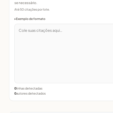
se necessário.
Até 50 citações por lote.
Exemplo de formato
0
linhas detectadas
0
autores detectados