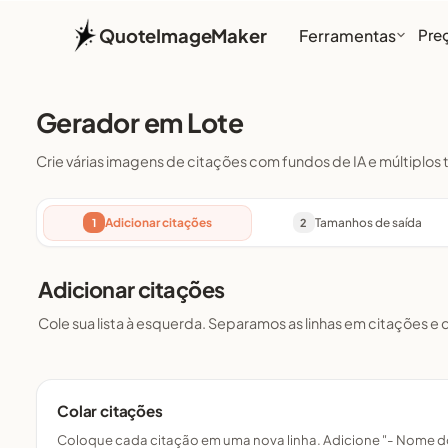
QuoteImageMaker
Ferramentas
Pre
Gerador em Lote
Crie várias imagens de citações com fundos de IA e múltiplo
Adicionar citações
Tamanhos de saída
1
2
Adicionar citações
Cole sua lista à esquerda. Separamos as linhas em citações e 
Colar citações
Coloque cada citação em uma nova linha. Adicione "- Nome do 