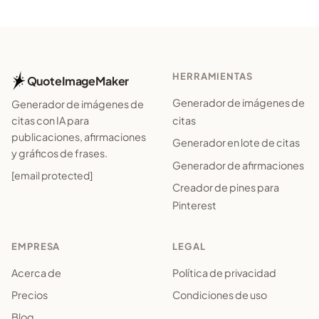
HERRAMIENTAS
QuoteImageMaker
Generador de imágenes de
Generador de imágenes de
citas
citas con IA para
publicaciones, afirmaciones
Generador en lote de citas
y gráficos de frases.
Generador de afirmaciones
[email protected]
Creador de pines para
Pinterest
EMPRESA
LEGAL
Acerca de
Política de privacidad
Precios
Condiciones de uso
Blog