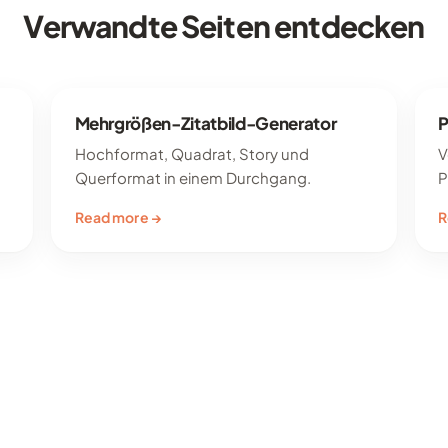
Verwandte Seiten entdecken
Mehrgrößen-Zitatbild-Generator
P
Hochformat, Quadrat, Story und
V
Querformat in einem Durchgang.
P
Read more →
R