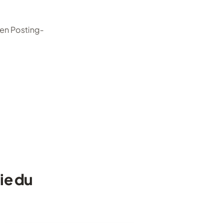
ten Posting-
ie du