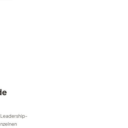
de
-Leadership-
inzelnen