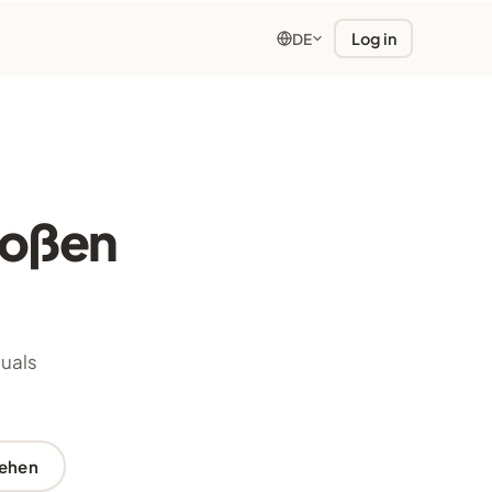
Log in
DE
roßen
suals
ehen