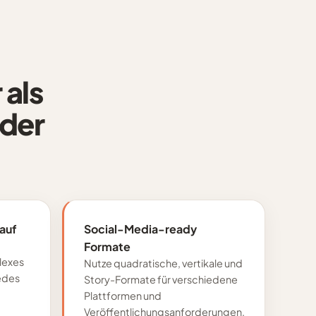
als
nder
lauf
Social-Media-ready
Formate
lexes
Nutze quadratische, vertikale und
jedes
Story-Formate für verschiedene
Plattformen und
Veröffentlichungsanforderungen.