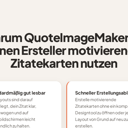
rum QuoteImageMaker 
nen Ersteller motiviere
Zitatekarten nutzen
dardmäßig gut lesbar
Schneller Erstellungsab
youts sind darauf
Erstelle motivierende
egt, dein Zitat klar,
Zitatekarten ohne ein komp
wogen und auf
Designtool zu öffnen oder 
bildschirmen leicht
Layout von Grund auf neu zu
ndlich zu halten.
erstellen.