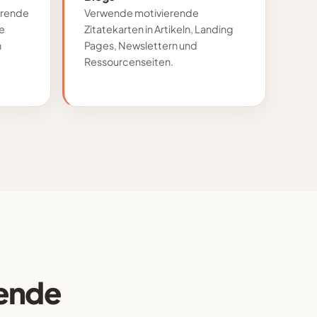
erende
Verwende motivierende
ie
Zitatekarten in Artikeln, Landing
n
Pages, Newslettern und
Ressourcenseiten.
rende