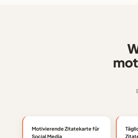
W
moti
Motivierende Zitatekarte für
Tägli
Social Media
Zitat