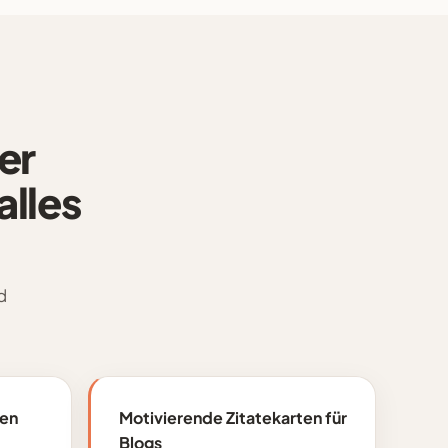
er
alles
d
ten
Motivierende Zitatekarten für
Blogs