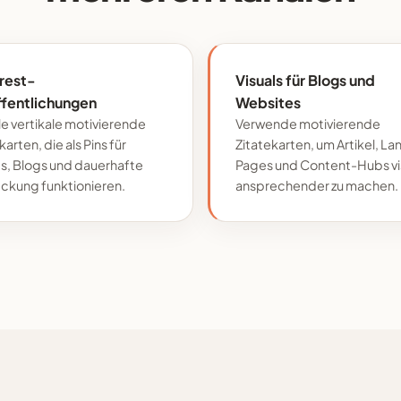
rest-
Visuals für Blogs und
ffentlichungen
Websites
le vertikale motivierende
Verwende motivierende
karten, die als Pins für
Zitatekarten, um Artikel, La
s, Blogs und dauerhafte
Pages und Content-Hubs vi
ckung funktionieren.
ansprechender zu machen.