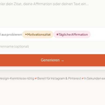
l ausprobieren
✦
Motivationszitat
❀
Tägliche Affirmation
Generieren →
Design-Kenntnisse nötig
Bereit für Instagram & Pinterest
In Sekunden ex