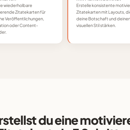
lle wiederholbare
Erstelle konsistente motivi
erende Zitatekarten für
Zitatekarten mit Layouts, d
che Veröffentlichungen,
deine Botschaft und deine
ration oder Content-
visuellen Stil stärken.
der.
rstellst du eine motivie