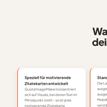
Wa
dei
Speziell für motivierende
Stan
Zitatekarten entwickelt
Die La
ausgel
QuoteImageMaker konzentriert
ausge
sich auf Visuals, bei denen Text im
Mobil
Mittelpunkt steht – so ist jede
verstä
motivierende Zitatekarte