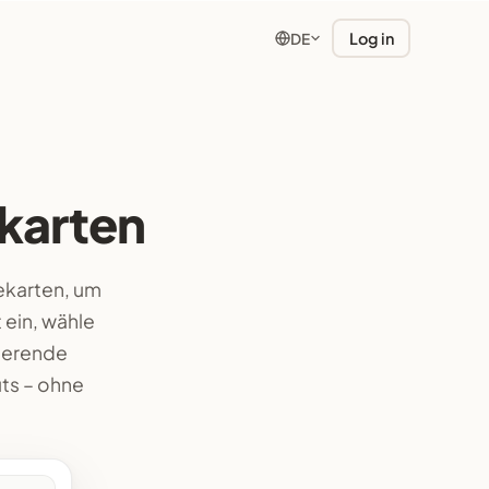
Log in
DE
ekarten
ekarten, um
 ein, wähle
vierende
ts – ohne