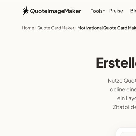
QuoteImageMaker
Tools
Preise
Bl
Home
Quote Card Maker
Motivational Quote Card Ma
Erstel
Nutze Quot
online ein
ein Lay
Zitatbil