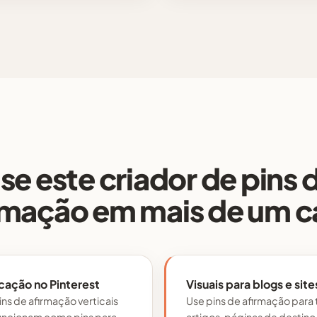
se este criador de pins 
rmação em mais de um c
cação no Pinterest
Visuais para blogs e site
ins de afirmação verticais
Use pins de afirmação para 
uncionam como pins para
artigos, páginas de destino