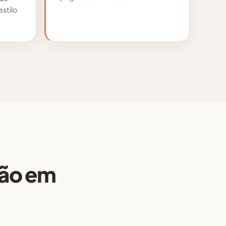
stilo
ção em