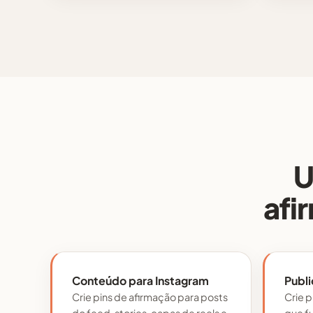
U
afi
Conteúdo para Instagram
Publi
Crie pins de afirmação para posts
Crie p
do feed, stories, capas de reels e
que f