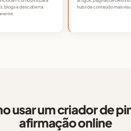
s, blogs e descoberta
hubs de conteúdo mais visu
nente.
 usar um criador de pi
afirmação online