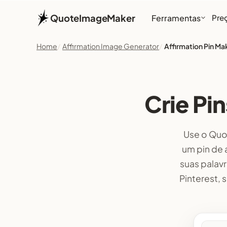
QuoteImageMaker
Ferramentas
Pre
Home
Affirmation Image Generator
Affirmation Pin Ma
Crie Pi
Use o Quo
um pin de 
suas palav
Pinterest,