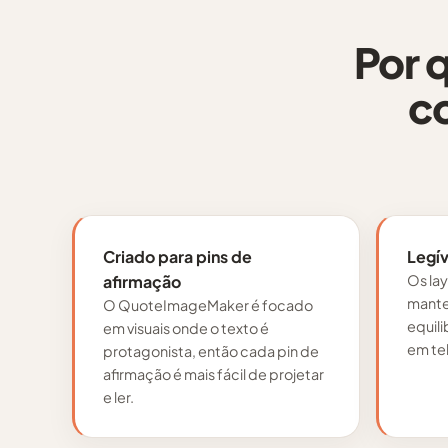
Por 
co
Criado para pins de
Legív
afirmação
Os la
manter
O QuoteImageMaker é focado
equili
em visuais onde o texto é
em tel
protagonista, então cada pin de
afirmação é mais fácil de projetar
e ler.