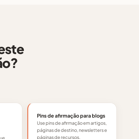
este
ão?
Pins de afirmação para blogs
Use pins de afirmação em artigos,
páginas de destino, newsletters e
páginas de recursos.
que