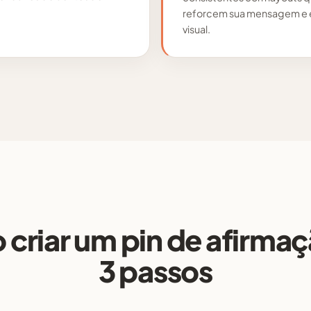
reforcem sua mensagem e e
visual.
criar um pin de afirma
3 passos