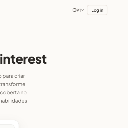
Log in
PT
interest
para criar
 transforme
scoberta no
habilidades