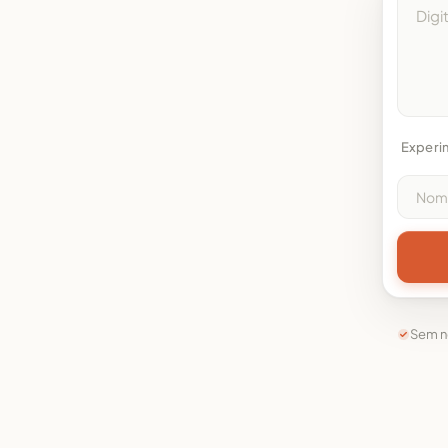
Experi
Sem n