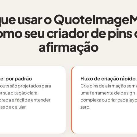
que usar o QuoteImage
mo seu criador de pins
afirmação
el por padrão
Fluxo de criação rápido
youts são projetados para
Crie pins de afirmação sem 
 sua citação clara,
uma ferramenta de design
brada e fácil de entender
complexa ou criar cada lay
as de celular.
zero.