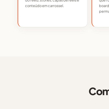
conteúdo em carrossel.
board
perma
Como