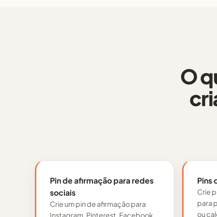
O q
cr
Pin de afirmação para redes
Pins 
sociais
Crie p
para p
Crie um pin de afirmação para
ou ca
Instagram, Pinterest, Facebook,