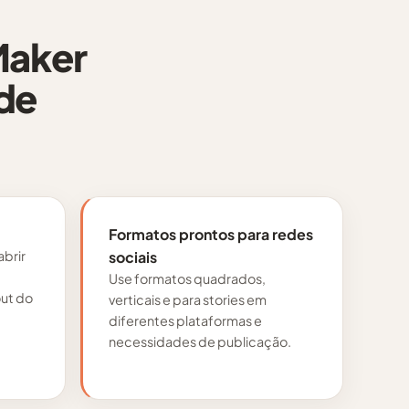
Maker
 de
Formatos prontos para redes
abrir
sociais
Use formatos quadrados,
out do
verticais e para stories em
diferentes plataformas e
necessidades de publicação.