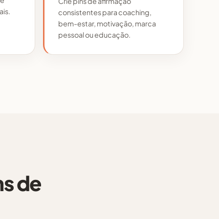
Crie pins de afirmação
ais.
consistentes para coaching,
bem-estar, motivação, marca
pessoal ou educação.
ns de