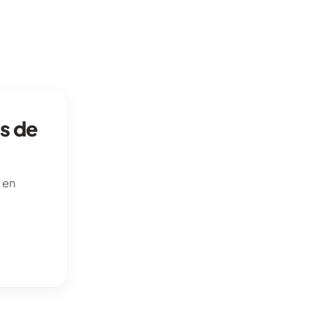
ns de
 en