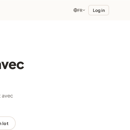
Log in
FR
avec
t avec
 lot