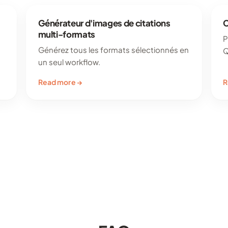
Générateur d'images de citations
C
multi-formats
P
Générez tous les formats sélectionnés en
Q
un seul workflow.
Read more →
R