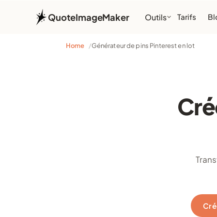
QuoteImageMaker
Outils
Tarifs
Bl
Home
Générateur de pins Pinterest en lot
Cré
Trans
Cré