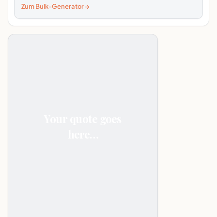
Zum Bulk-Generator →
Your quote goes
here…