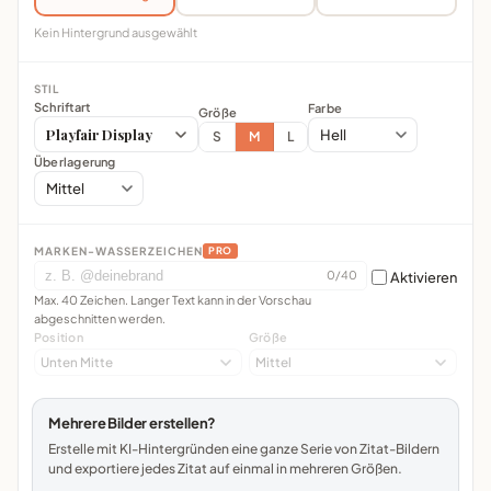
Kein Hintergrund ausgewählt
STIL
Schriftart
Farbe
Größe
Playfair Display
S
M
L
Überlagerung
MARKEN-WASSERZEICHEN
PRO
0/40
Aktivieren
Max. 40 Zeichen. Langer Text kann in der Vorschau
abgeschnitten werden.
Position
Größe
Mehrere Bilder erstellen?
Erstelle mit KI-Hintergründen eine ganze Serie von Zitat-Bildern
und exportiere jedes Zitat auf einmal in mehreren Größen.