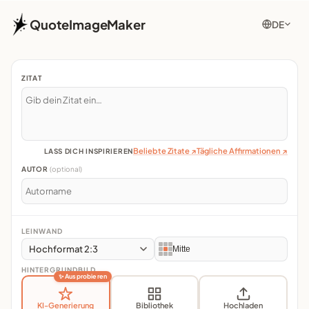
QuoteImageMaker
DE
ZITAT
Beliebte Zitate ↗
Tägliche Affirmationen ↗
LASS DICH INSPIRIEREN
AUTOR
(optional)
LEINWAND
Hochformat 2:3
Mitte
HINTERGRUNDBILD
✨ Ausprobieren
KI-Generierung
Bibliothek
Hochladen